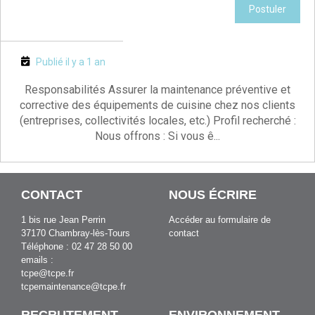
Postuler
Publié il y a 1 an
Responsabilités Assurer la maintenance préventive et
corrective des équipements de cuisine chez nos clients
(entreprises, collectivités locales, etc.) Profil recherché :
Nous offrons : Si vous ê...
CONTACT
NOUS ÉCRIRE
1 bis rue Jean Perrin
Accéder au formulaire de
37170 Chambray-lès-Tours
contact
Téléphone : 02 47 28 50 00
emails :
tcpe@tcpe.fr
tcpemaintenance@tcpe.fr