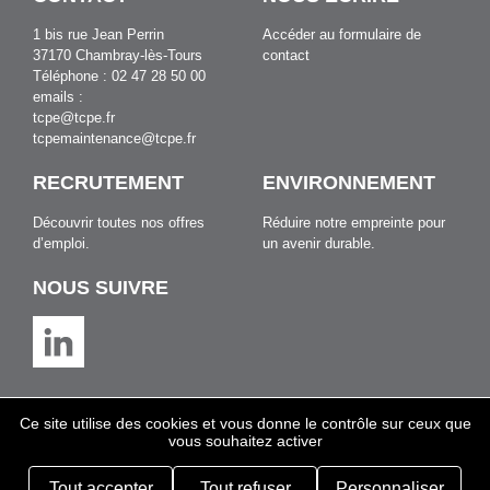
1 bis rue Jean Perrin
Accéder au formulaire de
37170 Chambray-lès-Tours
contact
Téléphone : 02 47 28 50 00
emails :
tcpe@tcpe.fr
tcpemaintenance@tcpe.fr
RECRUTEMENT
ENVIRONNEMENT
Découvrir toutes nos offres
Réduire notre empreinte pour
d’emploi.
un avenir durable
.
NOUS SUIVRE
Ce site utilise des cookies et vous donne le contrôle sur ceux que
vous souhaitez activer
Mentions légales
Politique de confidentialité
© 2024 - Création OROYA
Tout accepter
Tout refuser
Personnaliser