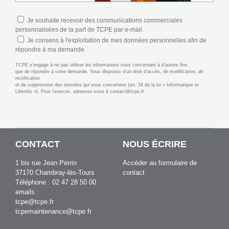
Je souhaite recevoir des communications commerciales
personnalisées de la part de TCPE par e-mail.
Je consens à l'exploitation de mes données personnelles afin de
répondre à ma demande
TCPE s’engage à ne pas utiliser les informations vous concernant à d’autres fins
que de répondre à votre demande. Vous disposez d’un droit d’accès, de modification, de
rectification
et de suppression des données qui vous concernent (art. 34 de la loi « Informatique et
Libertés »). Pour l’exercer, adressez-vous à
contact@tcpe.fr
CONTACT
NOUS ÉCRIRE
1 bis rue Jean Perrin
Accéder au formulaire de
37170 Chambray-lès-Tours
contact
Téléphone : 02 47 28 50 00
emails :
tcpe@tcpe.fr
tcpemaintenance@tcpe.fr